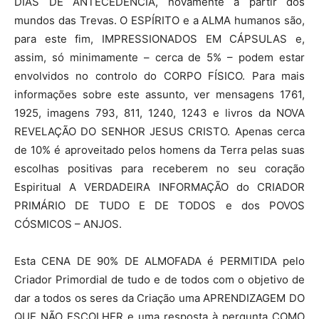
DIAS DE ANTECEDÊNCIA, novamente a partir dos
mundos das Trevas. O ESPÍRITO e a ALMA humanos são,
para este fim, IMPRESSIONADOS EM CÁPSULAS e,
assim, só minimamente – cerca de 5% – podem estar
envolvidos no controlo do CORPO FÍSICO. Para mais
informações sobre este assunto, ver mensagens 1761,
1925, imagens 793, 811, 1240, 1243 e livros da NOVA
REVELAÇÃO DO SENHOR JESUS CRISTO. Apenas cerca
de 10% é aproveitado pelos homens da Terra pelas suas
escolhas positivas para receberem no seu coração
Espiritual A VERDADEIRA INFORMAÇÃO do CRIADOR
PRIMÁRIO DE TUDO E DE TODOS e dos POVOS
CÓSMICOS – ANJOS.
Esta CENA DE 90% DE ALMOFADA é PERMITIDA pelo
Criador Primordial de tudo e de todos com o objetivo de
dar a todos os seres da Criação uma APRENDIZAGEM DO
QUE NÃO ESCOLHER e uma resposta à pergunta COMO